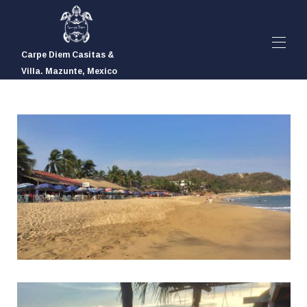
Carpe Diem Casitas &
Villa. Mazunte, Mexico
Carpe Diem
L'expérience
Casitas, Villa et Tarifs
▾
Mazunte & Activités
Contact
▾
Photos